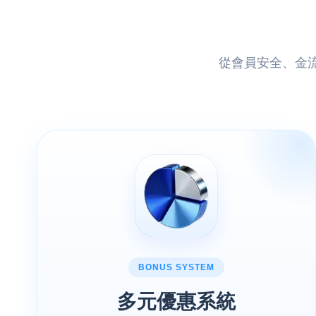
樂需求。
核心概念
3A娛樂城品牌形象以下五大理念為品牌創業目標
真實
誠信
以真實娛樂的理念；使用實
以誠信公平為
況視訊技術，直播現場和真
詐騙、不欺騙
人專業荷官專業互動，不使
戲皆為公平誠
用機台計算機率結果，以荷
認證背書，遊
官當場發牌來遊戲，讓玩家
化，提供完整
有如同親臨實際賭場的感受
場遊戲由官方
及體驗。
遊戲公正性。