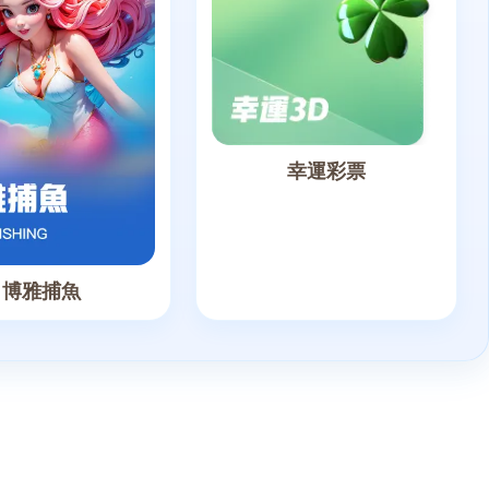
異的娛樂城市場，過去的成功經驗已經
我們勇於探索新的可能性。面對快速變
跨界突破，挑戰新的任務，以更敏捷的
致力於提供順暢、安全、公正、真實的
場中最佳的合作夥伴。我們希望每位玩
博弈娛樂品牌，並能夠參考好的娛樂城
。
領台灣博弈品牌走向亞洲地區，創新產