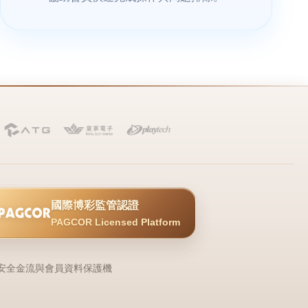
合作關係，以達遊戲品質公正公平
存款，金流切割，法律安全難以追朔
優惠活動
速的
3A娛樂城針對每種遊戲打造不同內
的便
容的優惠活動與玩家同樂，為新玩
時全年
家提供的免費體驗金、首儲優惠、