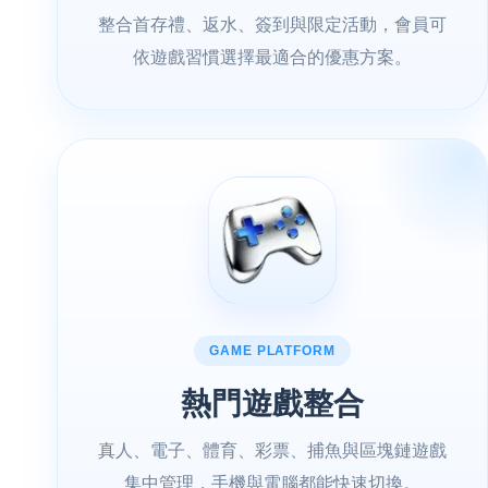
3A娛樂城 | 評價品
ABOUT TU CASINO ONLINE CASINO INSISTE