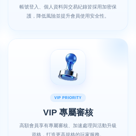
牌價值的堅持
NCE OF BRAND VALUE
提供公平安全真實的投注環境，
技術軟硬體畫面流暢，不卡頓，
日供萬場精彩賽事，覆蓋全球多
合法國際牌照認證，監督公司營