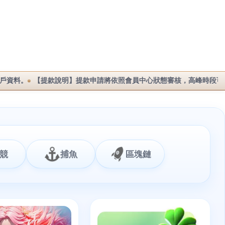
供全天候的24小時會員服務。該品牌致力於保
管理系統，以確保玩家的資金安全。同時提供
網頁的問題，並確保平台的穩定性達到行業最佳
提款事務，確保資金安全性，並贏得玩家的信
的樂趣，並放心無憂。