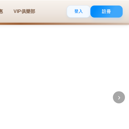
聯絡我們
註冊
登入