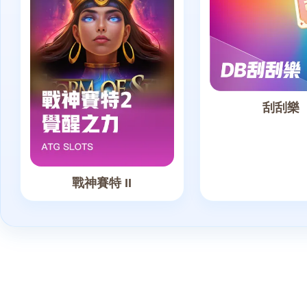
3A娛樂城 | 品牌故事
BRAND CORE VALUE
品牌目標
3A娛樂城已經成為市場上最佳的博弈娛
助和服務範圍上領先於同行。
在成立以來，我們要感謝所有合作的企
構，他們給予了3A娛樂城金融政策和經
謝所有的合作夥伴和每位玩家，你們的
基石。我們利用品牌的影響力，建立了
護城河，並承擔起社會的責任。
品牌核心價值提供完善反詐騙洗錢制度
體育等各種頂尖賽事，最佳賠率，創新