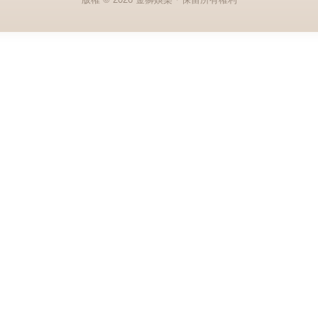
他們應該具備專業的知識和技
無休的銀行轉帳及超商儲值方
能夠提供優質的服務。通過專
讓客戶能夠隨時進行存款和提
訓和審核，確保客服團隊能夠
作。
業、友好和高效的方式應對玩
需求，提供卓越的客戶體驗。
場國際認證
IFICATION