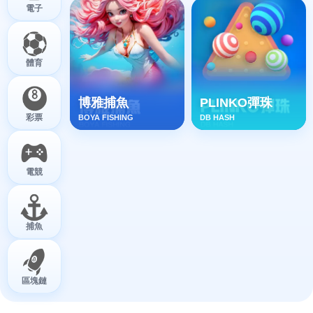
的樂趣，並放心無憂。
3A娛樂城 | 品牌故事
BRAND CORE VALUE
品牌目標
3A娛樂城已經成為市場上最佳的博弈娛樂平台之一，並在合作贊助
和服務範圍上領先於同行。
在成立以來，我們要感謝所有合作的企業遊戲商和三方金流機構，
他們給予了3A娛樂城金融政策和經營上的便利，我們衷心感謝所有
的合作夥伴和每位玩家，你們的支持和信任是我們成功的基石。我
們利用品牌的影響力，建立了一個抗擊電信網絡詐騙的護城河，並
承擔起社會的責任。
品牌核心價值提供完善反詐騙洗錢制度及公平投注環境，海量體
育等各種頂尖賽事，最佳賠率，創新多元玩法，滿足大眾娛樂需
求。
核心價值