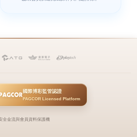
合作關係，以達遊戲品質公正公平
存款，金流切割，法律安全難以追朔
優惠活動
速的
3A娛樂城針對每種遊戲打造不同內
的便
容的優惠活動與玩家同樂，為新玩
時全年
家提供的免費體驗金、首儲優惠、