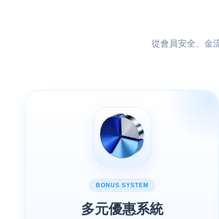
樂需求。
核心概念
3A娛樂城品牌形象以下五大理念為品牌創業目標
真實
誠信
以真實娛樂的理念；使用實
以誠信公平為
況視訊技術，直播現場和真
詐騙、不欺騙
人專業荷官專業互動，不使
戲皆為公平誠
用機台計算機率結果，以荷
認證背書，遊
官當場發牌來遊戲，讓玩家
化，提供完整
有如同親臨實際賭場的感受
場遊戲由官方
及體驗。
遊戲公正性。