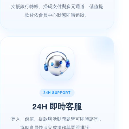
提供如同現場下注體驗
降低用戶使用和學習難度
元化玩法，及最佳賠率
運，以誠信為本