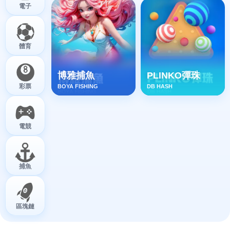
的樂趣，並放心無憂。
3A娛樂城 | 品牌故事
BRAND CORE VALUE
品牌目標
3A娛樂城已經成為市場上最佳的博弈娛樂平台之一，並在合作贊助
和服務範圍上領先於同行。
在成立以來，我們要感謝所有合作的企業遊戲商和三方金流機構，
他們給予了3A娛樂城金融政策和經營上的便利，我們衷心感謝所有
的合作夥伴和每位玩家，你們的支持和信任是我們成功的基石。我
們利用品牌的影響力，建立了一個抗擊電信網絡詐騙的護城河，並
承擔起社會的責任。
品牌核心價值提供完善反詐騙洗錢制度及公平投注環境，海量體
育等各種頂尖賽事，最佳賠率，創新多元玩法，滿足大眾娛樂需
求。
核心價值