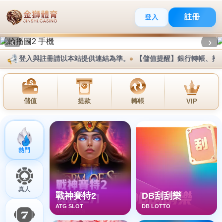
登入
報名
關於3A娛樂城品牌
GOOD PRODUCTS THEMSELVES SPEAK LOUDER THAN ANYTHING
IF YOU REALLY WANT TO KNOW, LOOK IN THE 3A
關於3A娛樂城
BRAND STORY INTRODUCTION
3A娛樂城
提供多種多元化的遊戲選擇，並提供全天候的24小時會員
服務。該品牌致力於保持遊戲公正性，採用加密技術和嚴格的安全
管理系統，以確保玩家的資金安全。同時提供了專門的APP服務，
以解決手機用戶訪問網頁的問題，並確保平台的穩定性達到行業最
佳水平。
該品牌也與第三方金流合作，以處理存款和提款事務，確保資金安
全性，並贏得玩家的信任和肯定，致力於讓每位玩家都能享受遊戲