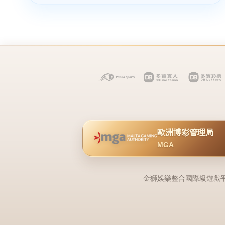
3A娛樂城 | 評價品
ABOUT TU CASINO ONLINE CASINO INSISTE