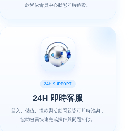
軟硬體設備上，實現台灣博弈娛樂產業
弈上取得更大的突破。
技術
化的理念；提供
以專業技術的理念；提供流
戲，24小時精
暢畫面，APP技術，產品易
間段的推出新款
用性、設備兼容性，降低用
方式，帶給玩家
戶使用和學習難度，持續更
在線遊戲享受。
新升級的軟硬體設備，研發
嶄新遊戲種類確保產業走在
時代尖端。