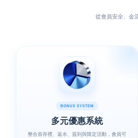
3A娛樂城 | 品牌故事
BRAND CORE VALUE
品牌目標
3A娛樂城已經成為市場上最佳的博弈娛
助和服務範圍上領先於同行。
在成立以來，我們要感謝所有合作的企
構，他們給予了3A娛樂城金融政策和經
謝所有的合作夥伴和每位玩家，你們的
基石。我們利用品牌的影響力，建立了
護城河，並承擔起社會的責任。
品牌核心價值提供完善反詐騙洗錢制度
體育等各種頂尖賽事，最佳賠率，創新