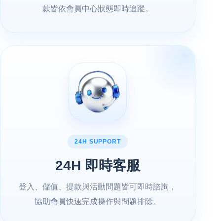
水即可提領！
幸運號碼揭曉！3星彩第
114000031期開獎結果出
爐
台灣彩券推出2026年新春
刮刮樂新品，獎項創新
高！
3A娛樂城優惠「超給力救
援金！敗部復活 富仇金」
活動，助玩家逆轉勝！
迎春樂刮再一波！台灣彩
券公司推出6款新春刮刮
樂，歡樂刮獎迎金春
3A信用卡儲值專屬優惠
！2%回饋無上限，輕鬆儲
值即享好康！
AT99娛樂城：打造最頂級
的彩票遊戲體驗