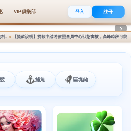
聯絡我們
註冊
登入
文章目錄
目錄
如何玩威力彩？攻略全解
析，讓你中獎機率提升
100%！ | 3A娛樂城