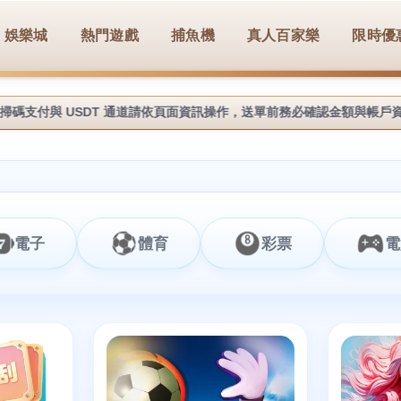
娛樂城優惠
娛樂城遊戲
APP下載
關於3A
直播/比分