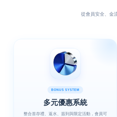
增。另外，收集6個紅利符號
符號時，即達到滿盤，將獲得關
金禧迎獅老虎機特
收集6個紅利符號即可進入紅利遊
外，當您收集到3個奪寶符號時，
以2的獎金加倍。
遊戲規則 : 30線