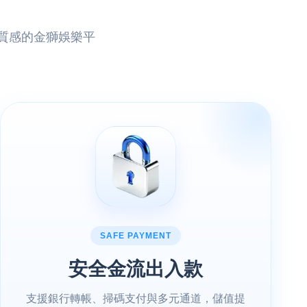
114000050期開獎結果出爐
3A娛樂城『好運
台灣彩券推出「鑽很大」與
轉轉樂』開跑！
天天抽獎金，5倍
「招財貓」刮刮樂 開春上
流水即可提領！
元刮出好運與財氣！
3A娛樂城『好運轉轉樂』
最新文章
開跑！天天抽獎金，5倍
流水即可提領！
文章
幸運號碼揭曉！3星彩第
114000056期開獎結果出
爐
幸運號碼揭曉！3星彩第
114000050期開獎結果出
爐
台灣彩券推出「鑽很大」
與「招財貓」刮刮樂 開春
上元刮出好運與財氣！
3A娛樂城『好運轉轉樂』
開跑！天天抽獎金，5倍流