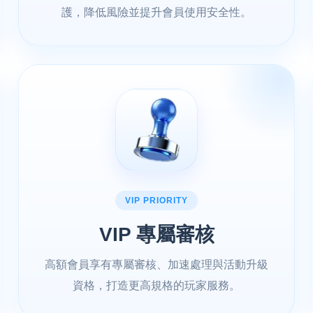
遊戲
子遊戲畫面 |
3A娛樂城