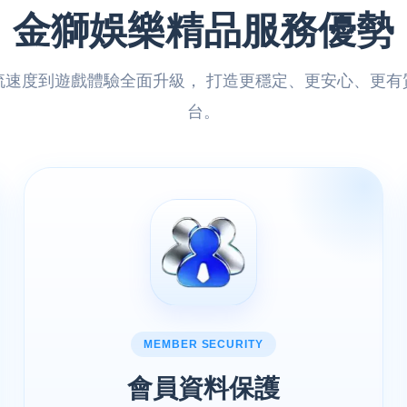
品競爭力、技術更進、
的彎道超車，在華人博
 : 真實、誠信、安全、創新、技術
安全
創新
本的理念；不
以資金法律安全的理念；保
以創新多元
玩家，每場遊
護玩家不被傳票騷擾，不被
各種多元化遊
信為主，官方
電信網絡詐騙，採用加密技
彩賽事，不
戲規則透明
術和嚴格的安全管理系統。
遊戲及參競
規則標章，每
更好更新的
機關公平審查