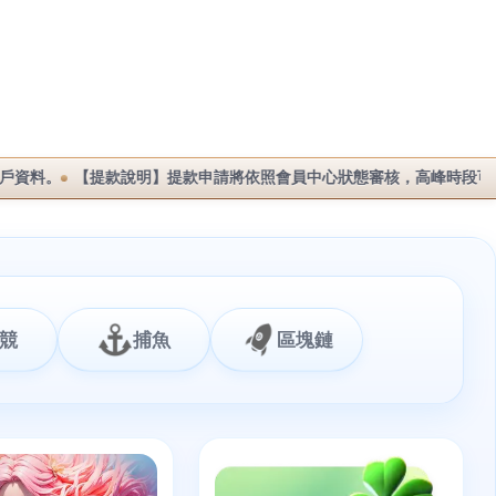
供全天候的24小時會員服務。該品牌致力於保
管理系統，以確保玩家的資金安全。同時提供
網頁的問題，並確保平台的穩定性達到行業最佳
提款事務，確保資金安全性，並贏得玩家的信
的樂趣，並放心無憂。