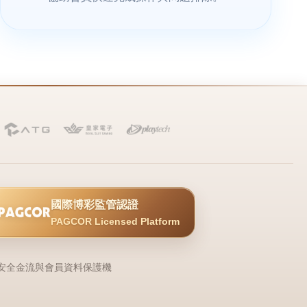
合作關係，以達遊戲品質公正公平
存款，金流切割，法律安全難以追朔
優惠活動
速的
3A娛樂城針對每種遊戲打造不同內
的便
容的優惠活動與玩家同樂，為新玩
時全年
家提供的免費體驗金、首儲優惠、