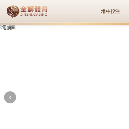
如何註冊 / 客服中
心
新手教學
娛樂城攻略