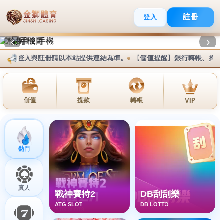
登入
報名
關於3A娛樂城品牌
GOOD PRODUCTS THEMSELVES SPEAK LOUDER THAN ANYTHING
IF YOU REALLY WANT TO KNOW, LOOK IN THE 3A
關於3A娛樂城
BRAND STORY INTRODUCTION
3A娛樂城
提供多種多元化的遊戲選擇，並提供全天候的24小時會員
服務。該品牌致力於保持遊戲公正性，採用加密技術和嚴格的安全
管理系統，以確保玩家的資金安全。同時提供了專門的APP服務，
以解決手機用戶訪問網頁的問題，並確保平台的穩定性達到行業最
佳水平。
該品牌也與第三方金流合作，以處理存款和提款事務，確保資金安
全性，並贏得玩家的信任和肯定，致力於讓每位玩家都能享受遊戲