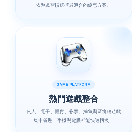
總起來，並乘上得分，成為最終
開心農場老虎機免
主遊戲畫面中出現四個以上的免費
當前押注為基準，四個免費遊戲符
乘以100倍。
在免費遊戲特色中，只要出現3、
可獲得100場免費遊戲。