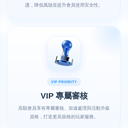
的贏分。
開心農場老虎機_MEGA_WIN
費遊戲特色
遊戲符號時，將觸發10場免費遊戲。觸發免費遊戲時，將以
號乘以3倍，五個免費遊戲符號乘以5倍，六個免費遊戲符號
4、5或6個免費遊戲符號，即可再次贏得5場免費遊戲。最多