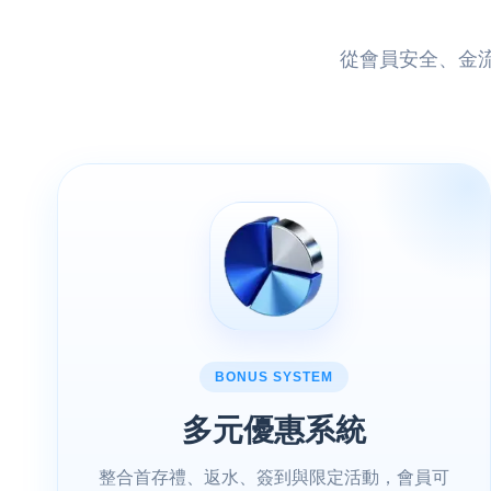
最高倍數：39000倍
返還率：97.5%
獎金方式：全盤倍數累加，
免費遊戲：旋轉觸發+直接
開心農場老虎機的
這款由RSG電子開發的隨處支付
要賠付線！只要出現一定數量以
數累加，隨時可以大獲特獎！遊
和愉快！
開心農場老虎機倍
每次旋轉都有機會在轉輪上掉落
就可以獲得2倍至100倍的隨機