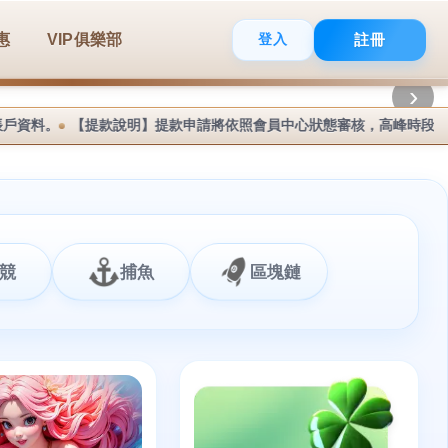
聯絡我們
註冊
登入
文章目錄
目錄
開心農場老虎機倍數累加特
色
開心農場老虎機免費遊戲特