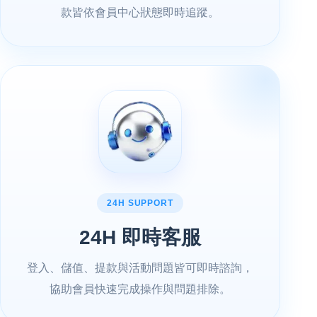
3A娛樂城『好運轉轉樂』
水即可提領！
開跑！天天抽獎金，5倍
幸運號碼揭曉！3星彩第
流水即可提領！
114000031期開獎結果出
爐
台灣彩券推出2026年新春
刮刮樂新品，獎項創新
高！
3A娛樂城優惠「超給力救
援金！敗部復活 富仇金」
活動，助玩家逆轉勝！
迎春樂刮再一波！台灣彩
券公司推出6款新春刮刮
樂，歡樂刮獎迎金春
3A信用卡儲值專屬優惠
！2%回饋無上限，輕鬆儲
值即享好康！
AT99娛樂城：打造最頂級
的彩票遊戲體驗