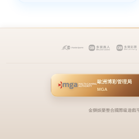
開心農場老虎機購
以一百倍當前押注在主遊戲中即
額與觸發免費遊戲特色時相同。
限或獎金發放完畢為止。
開心農場老虎機符
免費遊戲符號