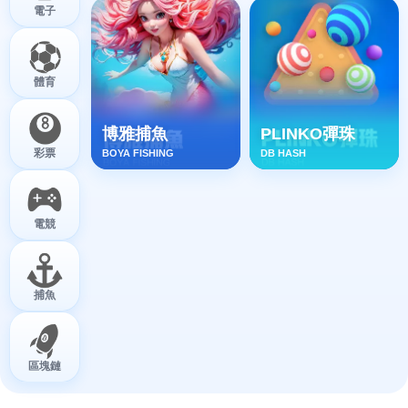
娛樂城首儲優惠全攻略！2026年必把握的超值優
惠推薦！ | 3A娛樂城
4 5 月, 2026
剛註冊3A娛樂城的新會員，3A娛樂城首儲優惠，儲值1000點就送500
點，流水只需一倍就可以在娛樂城換現金，註冊還送免費體驗金168，
首儲禮價值$688，還有好禮5選1可以已拿今天來推薦娛樂城首儲優惠怎
麼領，2026推薦哪間？
娛樂城首儲優惠可領取三樣 |
3A娛樂城
第一樣：免費體驗金 $369
新會員註冊即送$369元。
可與首存禮1000一起領取共$1369。
與首儲優惠同時領取，1倍流水即可托售。
第二樣：首儲禮 $1000