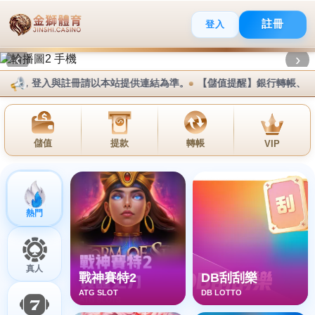
登入
報名
關於3A娛樂城品牌
GOOD PRODUCTS THEMSELVES SPEAK LOUDER THAN ANYTHING
IF YOU REALLY WANT TO KNOW, LOOK IN THE 3A
關於3A娛樂城
BRAND STORY INTRODUCTION
3A娛樂城
提供多種多元化的遊戲選擇，並提供全天候的24小時會員
服務。該品牌致力於保持遊戲公正性，採用加密技術和嚴格的安全
管理系統，以確保玩家的資金安全。同時提供了專門的APP服務，
以解決手機用戶訪問網頁的問題，並確保平台的穩定性達到行業最
佳水平。
該品牌也與第三方金流合作，以處理存款和提款事務，確保資金安
全性，並贏得玩家的信任和肯定，致力於讓每位玩家都能享受遊戲