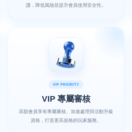
品競爭力、技術更進、
的彎道超車，在華人博
 : 真實、誠信、安全、創新、技術
安全
創新
本的理念；不
以資金法律安全的理念；保
以創新多元
玩家，每場遊
護玩家不被傳票騷擾，不被
各種多元化遊
信為主，官方
電信網絡詐騙，採用加密技
彩賽事，不
戲規則透明
術和嚴格的安全管理系統。
遊戲及參競
規則標章，每
更好更新的
機關公平審查