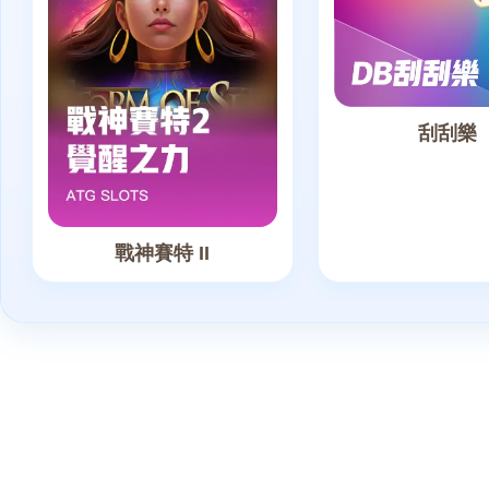
關於3A娛樂城
BRAND STORY INTRODUCTION