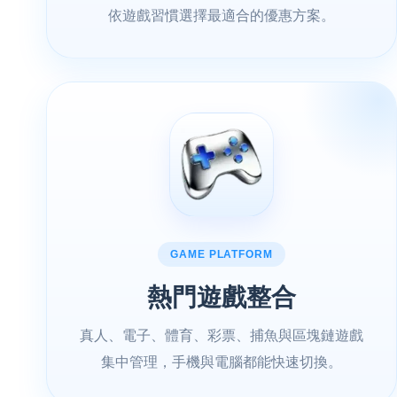
樂需求。
核心概念
3A娛樂城品牌形象以下五大理念為品牌創業目標
真實
誠信
以真實娛樂的理念；使用實
以誠信公平為
況視訊技術，直播現場和真
詐騙、不欺騙
人專業荷官專業互動，不使
戲皆為公平誠
用機台計算機率結果，以荷
認證背書，遊
官當場發牌來遊戲，讓玩家
化，提供完整
有如同親臨實際賭場的感受
場遊戲由官方
及體驗。
遊戲公正性。