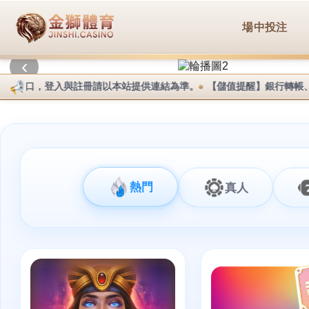
如何註冊 / 客服中
心
新手教學
娛樂城攻略