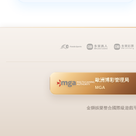
3A娛樂城 | 評價品
ABOUT TU CASINO ONLINE CASINO INSISTE