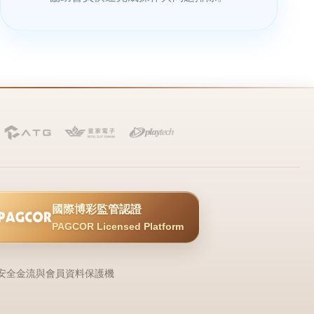
合作關係，以達遊戲品質公正公平
存款，金流切割，法律安全難以追朔
優惠活動
速的
3A娛樂城針對每種遊戲打造不同內
的便
容的優惠活動與玩家同樂，為新玩
時全年
家提供的免費體驗金、首儲優惠、