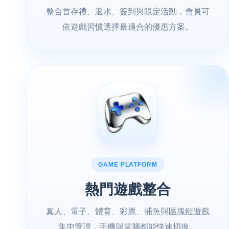
3A娛樂城 | 評價品
ABOUT TU CASINO ONLINE CASINO INSISTE