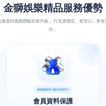
品競爭力、技術更進、
的彎道超車，在華人博
 : 真實、誠信、安全、創新、技術
安全
創新
本的理念；不
以資金法律安全的理念；保
以創新多元
玩家，每場遊
護玩家不被傳票騷擾，不被
各種多元化遊
信為主，官方
電信網絡詐騙，採用加密技
彩賽事，不
戲規則透明
術和嚴格的安全管理系統。
遊戲及參競
規則標章，每
更好更新的
機關公平審查