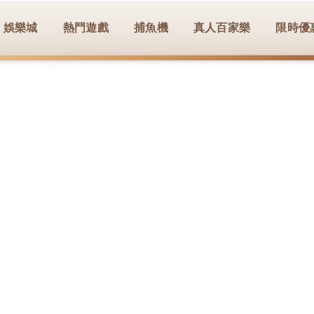
娛樂城優惠
娛樂城遊戲
APP下載
關於3A
直播/比分
關於3A娛樂城品牌
GOOD PRODUCTS THEMSELVES SPEAK LOUDER THAN ANYTHING
IF YOU REALLY WANT TO KNOW, LOOK IN THE 3A