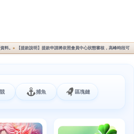
供全天候的24小時會員服務。該品牌致力於保
管理系統，以確保玩家的資金安全。同時提供
網頁的問題，並確保平台的穩定性達到行業最佳
提款事務，確保資金安全性，並贏得玩家的信
的樂趣，並放心無憂。