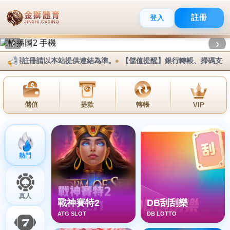
登入
報名