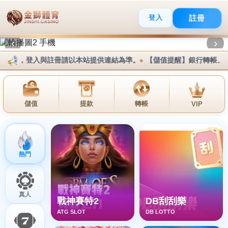
登入
報名