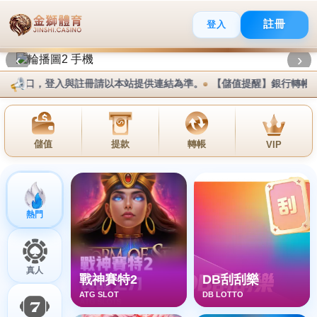
登入
報名