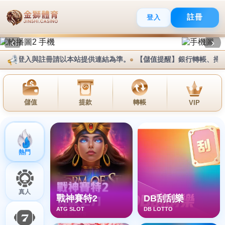
登入
報名
關於3A娛樂城品牌
GOOD PRODUCTS THEMSELVES SPEAK LOUDER THAN ANYTHING
IF YOU REALLY WANT TO KNOW, LOOK IN THE 3A
關於3A娛樂城
BRAND STORY INTRODUCTION
3A娛樂城
提供多種多元化的遊戲選擇，並提供全天候的24小時會員
服務。該品牌致力於保持遊戲公正性，採用加密技術和嚴格的安全
管理系統，以確保玩家的資金安全。同時提供了專門的APP服務，
以解決手機用戶訪問網頁的問題，並確保平台的穩定性達到行業最
佳水平。
該品牌也與第三方金流合作，以處理存款和提款事務，確保資金安
全性，並贏得玩家的信任和肯定，致力於讓每位玩家都能享受遊戲