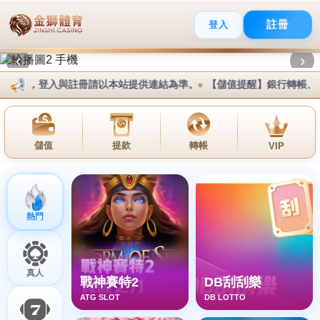
登入
報名
FISHING
3A娛樂城
捕魚機