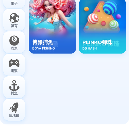
3A娛樂城
《捕魚機遊戲》使用搖杆移動炮臺的位置。通過按下發射鍵，
玩家可以向前方發射網炮，按下發射鍵還可以增加炮的威力，最大可增
強到5倍。當玩家成功捕捉到魚時，將直接獲得相應的代幣或彩票獎
勵。魚的捕獲倍率越高，玩家獲得的彩票獎勵也越多。
立即遊玩
如何遊玩捕魚機遊戲
HOW TO PLAY ONLINE FISHING CASINO
Step 1.進入大廳
註冊/登入，選擇「捕魚機」，並選擇遊玩平台。