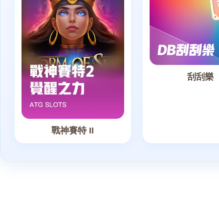
熊貓體育投注系統
熊貓體育於2026年進入體育界
員和頂尖交易團隊組成的團隊。
穩定的產品和服務。
PC/H5原生APP多终端支
30多種體育項目，最新最