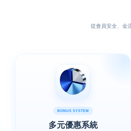
嚴格的安全管理體系，在安
最佳賠率、豐富多元化玩法
提供賽果零延遲實時數據查
熊貓體育的球類品
熊貓體育提供30多種不同的體育
外，他們還提供虛擬體育遊戲，
棒球 (baseball)
獨贏、讓分、大小、單雙、滾球、
籃球 (basketball)
獨贏、讓分、大小、單雙、單節
分球隊、每節最先獲得20分的球
足球 (football)
獨贏、讓分、大小、單雙、波膽、
零失球獲勝。網球 (tennis