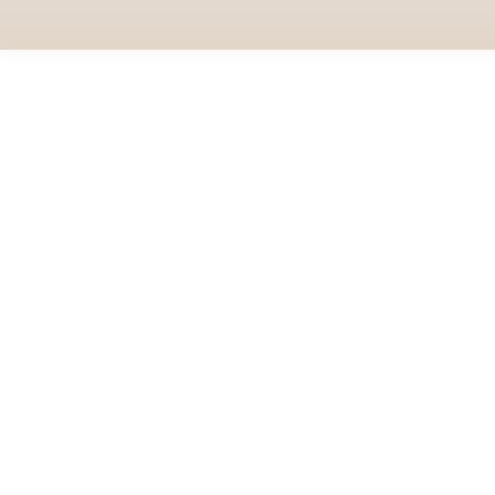
熊貓體育投注賽事