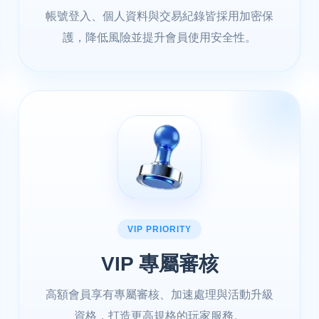
、最先進球球隊、最後進球球隊、球隊最高得分的賽節、冠
、淨勝分數、最先得分球隊、單節最高得分球隊。
badminton) 獨贏、讓盤/讓局、大小、讓分、波膽、單雙。
波膽、單雙。
|
3A娛樂城