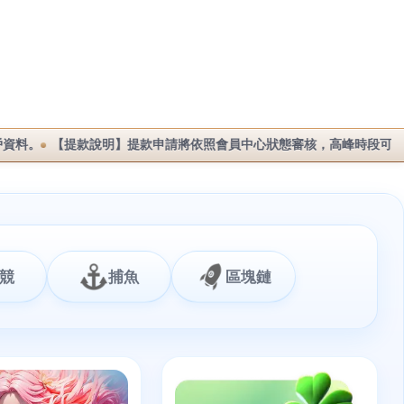
新玩法登場！博雅棋牌上
市，21點、麻將、龍虎鬥
三款熱門遊戲一次滿足！ |
最新文章
3A娛樂城
幸運號碼揭曉！3
【金禧迎獅老虎機】內容介
星彩第
紹｜BNG電子｜熱門遊戲排
114000056期開
獎結果出爐
行 | 3A娛樂城
幸運號碼揭曉！3星彩第
幸運號碼揭曉！3
114000056期開獎結果出爐
星彩第
幸運號碼揭曉！3星彩第
114000050期開
獎結果出爐
114000050期開獎結果出爐
台灣彩券推出「鑽很大」與
台灣彩券推出
「招財貓」刮刮樂 開春上
「鑽很大」與
元刮出好運與財氣！
「招財貓」刮刮
樂 開春上元刮出
幸運號碼揭曉！3星彩第
好運與財氣！
114000056期開獎結果出爐