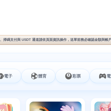
運彩詳細介紹：探索熊貓體育
容！ | 3A娛樂城
，隸屬於YABO集團，是一家迅速成長為國際化大公司的
多玩家，並在近幾年開始進軍台灣娛樂城市場。OB亞
超過上千場賽事和豐富多樣的玩法選擇，涵蓋了各種不
B亞博體育還是亞洲領先的體育API供應商之一。