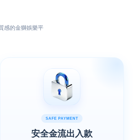
水即可提領！
幸運號碼揭曉！3星彩第
114000031期開獎結果出
爐
台灣彩券推出2026年新春
刮刮樂新品，獎項創新
高！
3A娛樂城優惠「超給力救
援金！敗部復活 富仇金」
活動，助玩家逆轉勝！
迎春樂刮再一波！台灣彩
券公司推出6款新春刮刮
樂，歡樂刮獎迎金春
3A信用卡儲值專屬優惠
！2%回饋無上限，輕鬆儲
值即享好康！
AT99娛樂城：打造最頂級
的彩票遊戲體驗