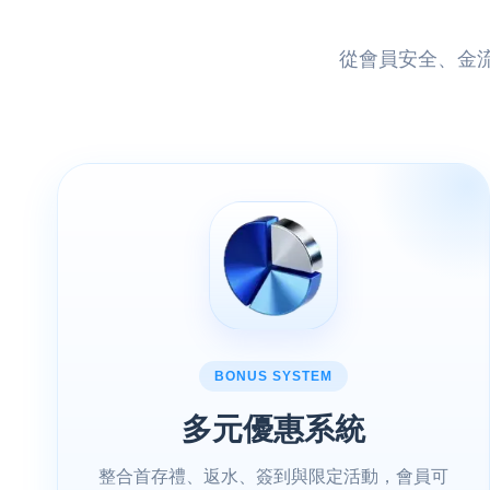
TU娛樂城運彩
TU娛樂城
是亞洲知名的線上娛樂
了全球眾多運彩愛好者。無論是熱
化的投注選擇，讓玩家享受全方
TU娛樂城特色與優
全面的運彩選項
TU娛樂城提供涵蓋各大體
球、混合武術、拳擊、高爾
注機會。
頂尖的球版系統
平台擁有市面上最先進的球
關投注、大小分、讓分等多
高賠率與靈活投注
除了官方運彩外，TU娛樂