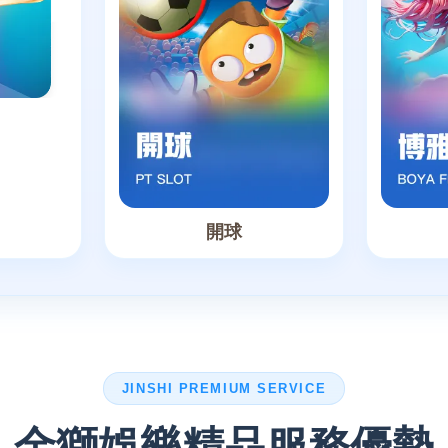
運彩刺激！TU娛樂城帶你
賽事
線上運彩平台，提供涵蓋足球、籃球、棒球等多達數十
是世界盃、NBA還是冷門聯賽，皆能在這裡找到合適的
版系統，結合隨時隨地投注的便利，TU娛樂城讓您盡
入，開啟專屬於您的博彩之旅！