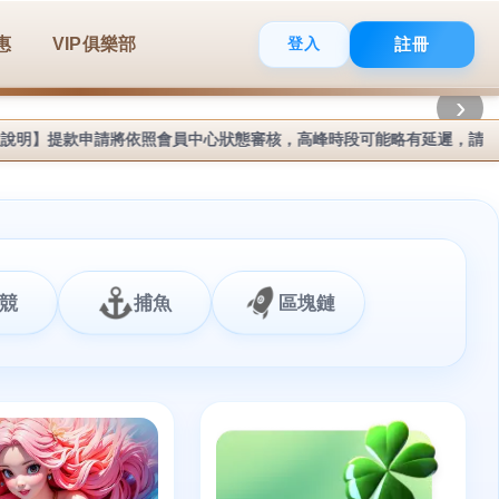
聯絡我們
註冊
登入
文章目錄
目錄
TU娛樂城特色與優勢
TU最受歡迎的投注項目