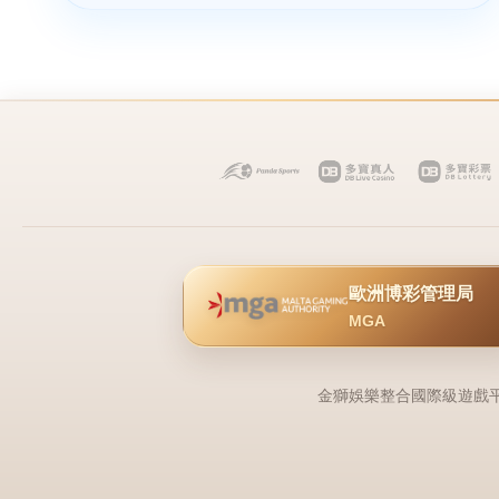
娛樂城使用體驗與
移動互聯網便利
TU娛樂城支援PC與行動
驗高效便捷的博彩樂趣。
專業客服與安全保障
平台提供全天候的專業客服
據加密技術，確保玩家資訊
TU娛樂城運彩系統以其全面性、
來，隨著全球體育賽事的持續發展
驗和更多刺激的博彩機會。
立即加入TU娛樂城，感受體育運
延伸閱讀更多：
熊貓體育與TU