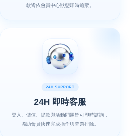
水即可提領！
幸運號碼揭曉！3星彩第
114000031期開獎結果出
爐
台灣彩券推出2026年新春
刮刮樂新品，獎項創新
高！
3A娛樂城優惠「超給力救
援金！敗部復活 富仇金」
活動，助玩家逆轉勝！
迎春樂刮再一波！台灣彩
券公司推出6款新春刮刮
樂，歡樂刮獎迎金春
3A信用卡儲值專屬優惠
！2%回饋無上限，輕鬆儲
值即享好康！
AT99娛樂城：打造最頂級
的彩票遊戲體驗