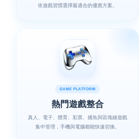
NBA、MLB、FIFA世界
全球化覆蓋
TU娛樂城支援多國體育賽
與P.League+，全面滿足
TU最受歡迎的投注
足球
世界盃、歐洲杯、英超、德
期間，平台提供多樣化的玩
刺激。
籃球
作為體育博彩中最受歡迎的
運及其他國際賽事。不僅如此，過去
LeBron James所帶
棒球與美式足球
MLB與NFL賽事在TU娛
吸引眾多美國運動迷參與。