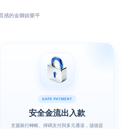
3A娛樂城『好運
幸運號碼揭曉！3星彩第
轉轉樂』開跑！
114000056期開獎結果出
天天抽獎金，5倍
爐
流水即可提領！
幸運號碼揭曉！3星彩第
114000050期開獎結果出
最新文章
爐
文章
台灣彩券推出「鑽很大」
與「招財貓」刮刮樂 開春
幸運號碼揭曉！3星彩第
上元刮出好運與財氣！
114000056期開獎結果出
爐
3A娛樂城『好運轉轉樂』
幸運號碼揭曉！3星彩第
開跑！天天抽獎金，5倍
114000050期開獎結果出
流水即可提領！
爐
台灣彩券推出「鑽很大」
與「招財貓」刮刮樂 開春
上元刮出好運與財氣！
3A娛樂城『好運轉轉樂』
開跑！天天抽獎金，5倍流