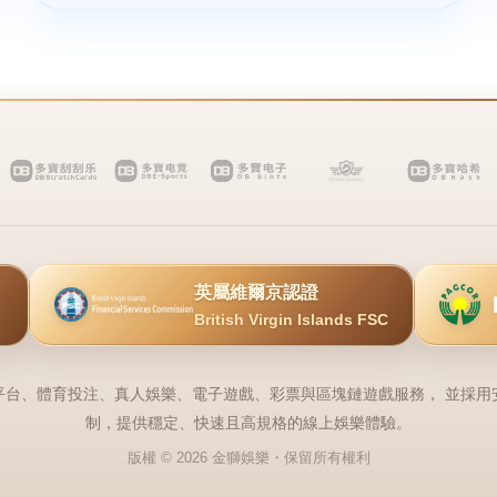
服務
裝置操作，玩家可隨時隨地進行投注，不受時間與地點限制，體
支援，解答玩家的各類問題。此外，TU娛樂城採用先進的數
及資金的安全。
多元化和高效便捷，成為體育博彩愛好者的首選平台。在未
，TU娛樂城也將不斷優化其系統，為玩家帶來更多元化的體
彩的無限魅力！
娛樂城攜手合作，帶給你全方位賽事刺激與下注樂趣！
立即註冊