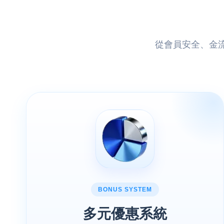
特殊玩法
競眯百家樂、保
支援設備
電腦pc版、手機a
DG娛樂城集團發
2026年，在澳門建立娛樂
2026年，設立DG娛樂城
DG百家樂平台特
DG百家樂娛樂城擁有美女
以通過主播的畫面和視角一
DG百家樂娛樂城擁有智控
有DG百家樂的應用程式才
DG百家樂娛樂城支援多國