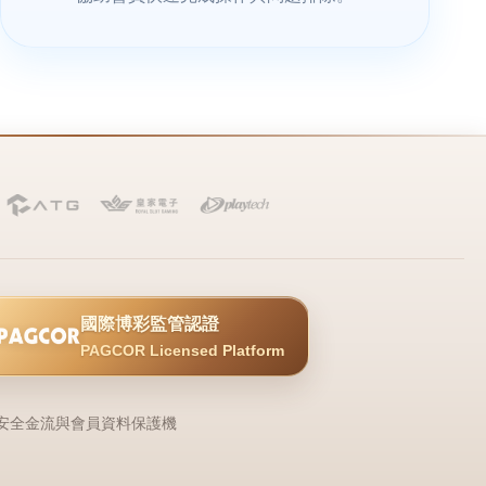
3星彩第113000265期開
獎結果與中獎資訊公布！
最新號碼與銷售數據助您
提升中獎機率
SUPER體育：全面的體育
博彩平台介紹
3星彩第113000259期開
獎資訊與近期號碼分析
GR棋牌免傭安達巴哈：規
則、玩法與策略解析
3星彩第113000247期開
獎號碼揭曉！檢查您是否
成為幸運兒！
3星彩第113000241期開
獎號碼揭曉！看看你是否
成為本期幸運得主？
威力彩玩法介紹，如何投
注？中獎金額怎麼計算？
威力彩第113000078期開