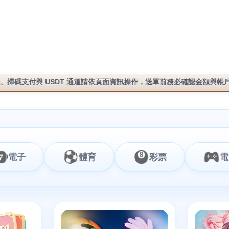
城：頂級真人百家樂遊戲體
城
ING）是一家專營真人百家樂視訊的遊戲系統商。他們擁有
提供真實的賭場環境，並搭配穩定的高端設備和專業的
G真人百家樂專注於真人視訊領域，並在眾多遊戲系統商中