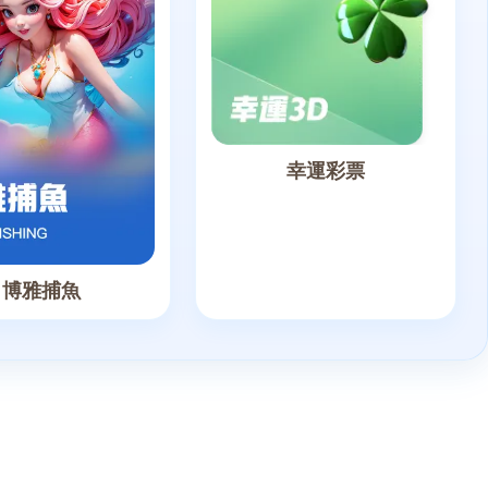
幸運號碼揭曉！3星彩第
3A娛樂城『好運
114000050期開獎結果出
轉轉樂』開跑！
爐
天天抽獎金，5倍
流水即可提領！
台灣彩券推出「鑽很大」
與「招財貓」刮刮樂 開春
上元刮出好運與財氣！
最新文章
幸運號碼揭曉！3星彩第
文章
114000056期開獎結果出
幸運號碼揭曉！3星彩第
爐
114000056期開獎結果出
幸運號碼揭曉！3星彩第
爐
114000050期開獎結果出
幸運號碼揭曉！3星彩第
爐
114000050期開獎結果出
台灣彩券推出「鑽很大」
爐
與「招財貓」刮刮樂 開春
台灣彩券推出「鑽很大」
上元刮出好運與財氣！
與「招財貓」刮刮樂 開春
上元刮出好運與財氣！
3A娛樂城『好運轉轉樂』
3A娛樂城『好運轉轉樂』
開跑！天天抽獎金，5倍
開跑！天天抽獎金，5倍流