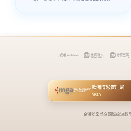
真人美女荷官百家
樂
線上視訊色碟
真人美女荷官百家
荷官將按照「閒」「莊」「閒」
補牌，將按照以下補牌規則發出一
這個點數的一方將獲勝。如果任
百家樂牛牛