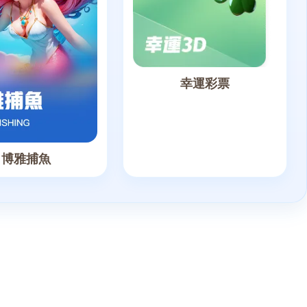
互動性高
點數計算方法
玩法與賠率表
最新文章
SS真人百家樂的荷官是真
幸運號碼揭曉！3
人嗎？
星彩第
114000056期開
SS真人百家樂最低投注金
獎結果出爐
額為何？
SS真人百家樂的美女是亞
幸運號碼揭曉！3
洲人嗎？
星彩第
114000050期開
【SUPER體育投注系統
獎結果出爐
商】SUPER體育運彩內容
介紹 | 3A娛樂城
台灣彩券推出
【新手教學】忘記密碼怎
「鑽很大」與
麼辦？娛樂城密碼恢復教
「招財貓」刮刮
樂 開春上元刮出
學！
好運與財氣！
幸運號碼揭曉！3星彩第