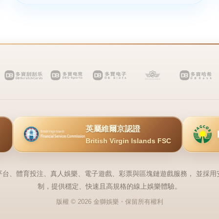
說明
合計點數大於閒家，開和則退回當局壓注金額
合計點數大於莊家，開和則退回當局壓注金額
合計點數相同
前兩張牌發出相同的牌則為莊對，例：紅心8、方塊8
前兩張牌發出相同的牌則為閒對，例：方塊5、梅花5
莊兩家牌面加上補牌的張數5、6張為大，有補牌即為大
莊兩家牌面不包括補牌的樟樹為4張牌微小，即沒補牌為小
莊家牌面包括補牌之點數相加後為單
莊家牌面包括補牌之點數相加後為雙