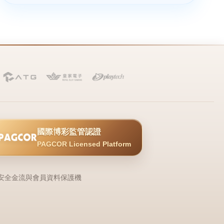
體驗無與倫比的運彩刺
激！TU娛樂城帶你玩轉全
球體育賽事
十六張麻將玩法詳解：台
灣麻將規則與特色介紹
彩券投注技巧四大策略分
享提高大樂透中獎率的秘
訣
運動彩券：支持體育產業
與享受賽事樂趣的雙贏選
擇
刮刮樂新作登場！「金幣
大作戰」與「猜拳高手」
帶來刺激闖關趣味
色碟遊戲介紹與攻略：傳
統樂趣與現代玩法結合
「公主蛙愛你」：ATG電
子老虎機，童話魔法與高
額獎勵的奇幻冒險