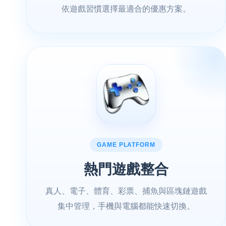
互動性高
您可以透過對話框與其他玩家進
夠增添遊戲的樂趣，讓您有更豐
SS真人百家樂系
點數計算方法
在百家樂遊戲中，撲克牌的計分方
根據卡牌上所示的點數計算；而1
麼只計算總和的個位數。這種計
因此，百家樂遊戲中，一張8點和一張
計算撲克牌的個位數值，因此可能
Q相加為20，但只計算個位數值