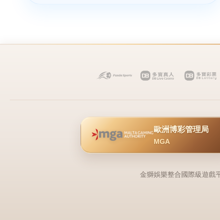
玩法與賠率表
玩法選項
賠率
莊贏
1賠0.95
莊家
閒贏
1賠1
閒家
和局
1賠8
兩家
莊對
1賠11
莊家
閒對
1賠11
閒家
大
1賠0.54
閒/
小
1賠1.5
閒/
莊單
1賠0.94
每局
莊雙
1賠0.94
每局