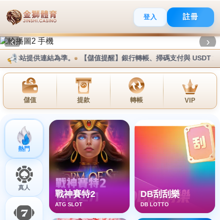
登入
報名