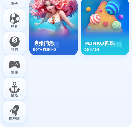
【保證出金】玩家實測證實！3A娛樂城保證出
金，讓您放心遊戲！ | 3A娛樂城
5 5 月, 2026
在挑選娛樂城時，玩家必須警惕詐騙網站，因為現今社會存在許多詐騙
手法。柬埔寨詐騙是其中最可怕的例子，利用金錢誘惑、虛假承諾如提
供海外包住、旅遊兼差等手法進行詐騙。在網路上，我們也應當謹慎，
確保所選的線上娛樂城不是詐騙網站。保護自己的利益是至關重要的。
娛樂城保證出金認證如何取
得的？ |
3A娛樂城
DUKER賭博客團隊為了保護玩家免受詐騙，對每家線上娛樂城
進行六項認證流程，只有通過審查的娛樂城才能獲得【娛樂城
保證出金認證書】。以下是娛樂城評價認證的六項流程：
娛樂城認證書流程一、提交申請
DU人員尋訪