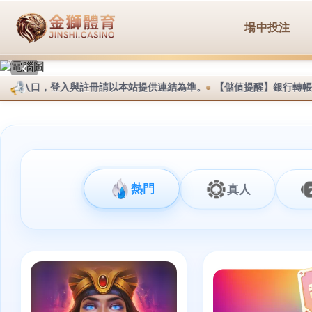
如何註冊 / 客服中
心
新手教學
娛樂城攻略
免責
隱私權政策
DISCLAI
責任博彩
感謝您對本
態度，並希
免責聲明
服務條款
對於在博彩
會員在參與
廣告合作