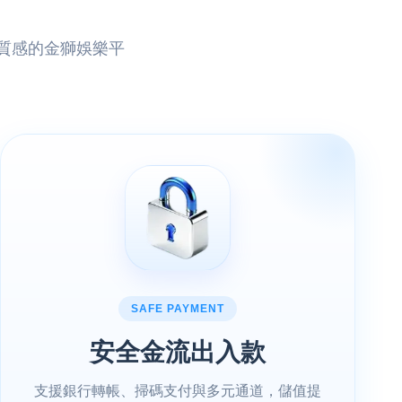
何明示或暗示的擔保，
容，而無需通知會員，
之後，相關資訊可能已
，本公司亦不負任何責