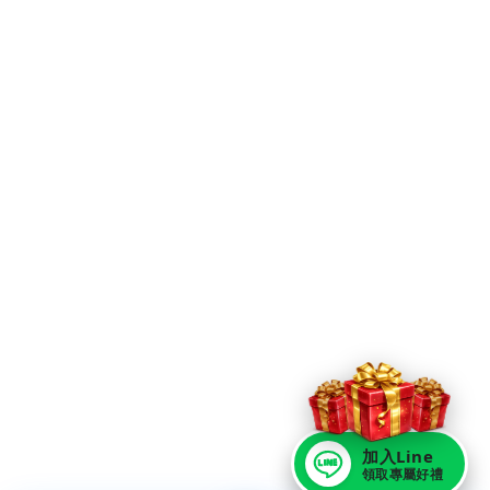
娛樂城評分
娛樂城認證執照
馬爾他牌照(MGA)
英屬維爾京群島
菲律賓(PAGCOR)監督
競猜牌照
認證
(BVI)認證
APP下載
© All rights Reserved
3A娛樂城
. by
喬威SEO網頁設計
加入Line