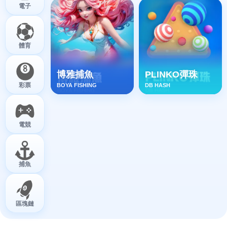
幸運號碼揭曉！3星彩第114000056期
開獎結果出爐
4 3 月, 2026
幸運號碼揭曉！3星彩第114000050期