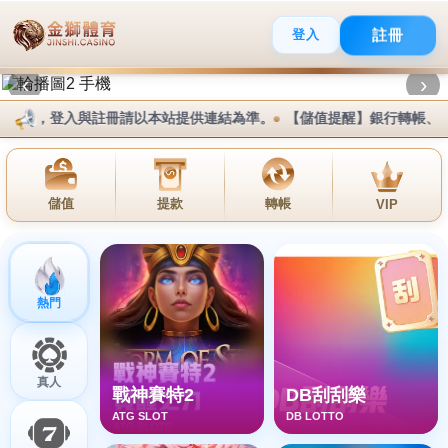
登入
報名