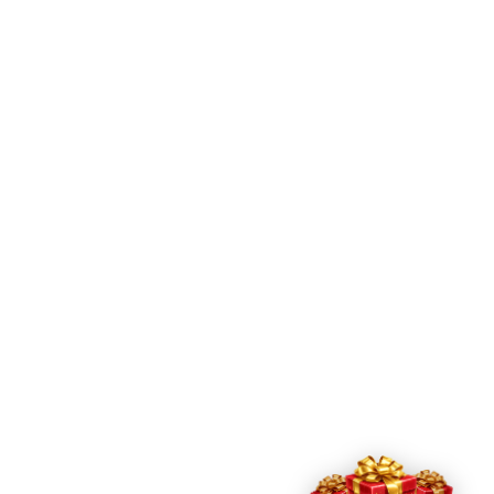
3A娛樂城
娛樂城評分
娛樂城認證執照
馬爾他牌照(MGA)
英屬維爾京群島
菲律賓(PAGCOR)監督
競猜牌照
認證
(BVI)認證
APP下載