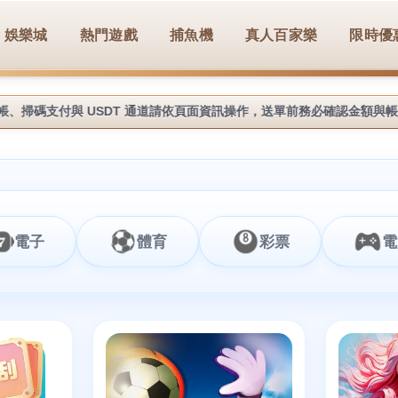
娛樂城優惠
娛樂城遊戲
APP下載
關於3A
直播/比分