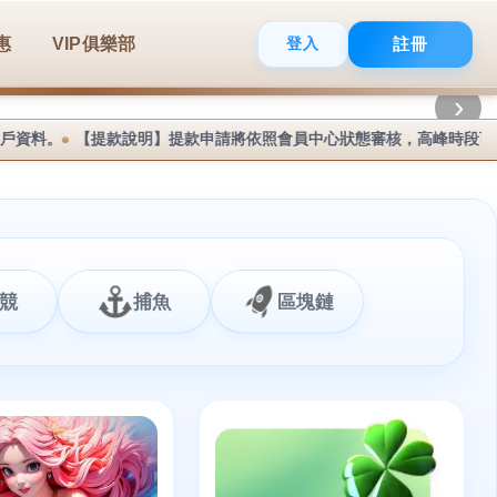
聯絡我們
註冊
登入
文章目錄
目錄
【戰神呂布老虎機】消除型
電子遊戲，51000倍大獎等
你拿！｜RSG電子 | 3A娛樂