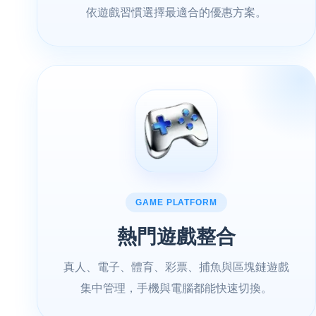
《財神到》以3*5軸方式呈現，
始時，會有3-7個初始百搭符號
遊戲規則 : 15線
最大倍數 : 22500倍
獎金方式 : 特殊遊戲、免
獎金遊戲 : 選轉觸發
返還率 : 96.61%
最低投注 : 0.15元
最高投注 : 75元
OB電子遊戲需以點數1:0.2進入
照原比例兌換。
財神到OB電子遊