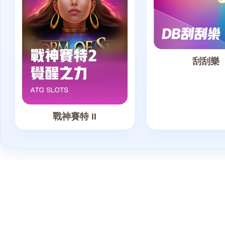
【財神到老虎機
｜熱門遊戲排行 
12 4 月, 2026
每逢過年，家家戶戶都會掛上
一款以3*5軸方式設計的遊
符號，當免費自由旋轉被觸發