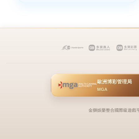
這些近期的中獎號碼可以作為您
期數
第
113000246
期
第
113000245
期
第
113000245
期
理性投注，享受彩
在購買彩券的過程中，請務必量
人的財務狀況。希望以上資訊能