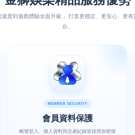
數字型彩券遊戲，玩家可從000至999的範圍中選擇一組三位
幣25元，當期開獎時將由開獎單位隨機抽出一組三位數字作
7期開獎資訊及中獎情況