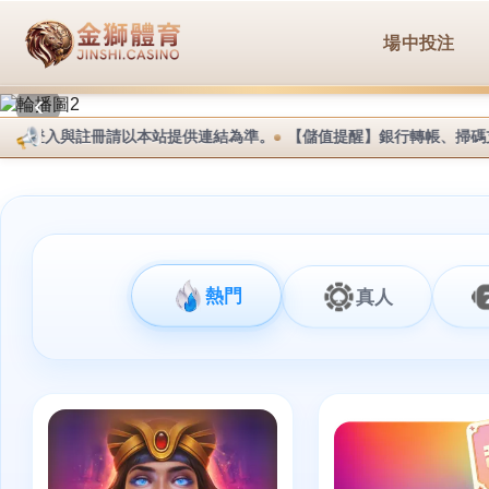
如何註冊 / 客服中
心
新手教學
娛樂城攻略