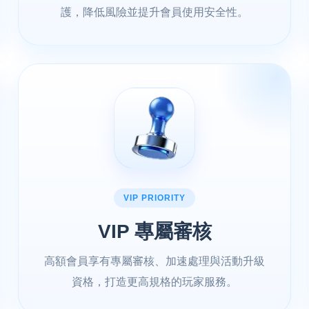
期3星彩中獎注數與獎金分佈
式
單注中獎獎金
中獎注數
全部對中
$5,000
192
位數和個位
$500
802
佰位數未對中
位數，且佰位
$50
9,080
位數均未對中
號碼分析