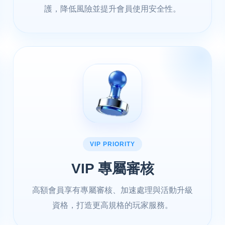
品競爭力、技術更進、
的彎道超車，在華人博
 : 真實、誠信、安全、創新、技術
安全
創新
本的理念；不
以資金法律安全的理念；保
以創新多元
玩家，每場遊
護玩家不被傳票騷擾，不被
各種多元化遊
信為主，官方
電信網絡詐騙，採用加密技
彩賽事，不
戲規則透明
術和嚴格的安全管理系統。
遊戲及參競
規則標章，每
更好更新的
機關公平審查