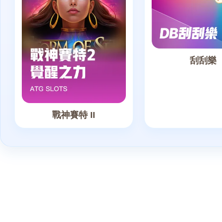
關於3A娛樂城
BRAND STORY INTRODUCTION