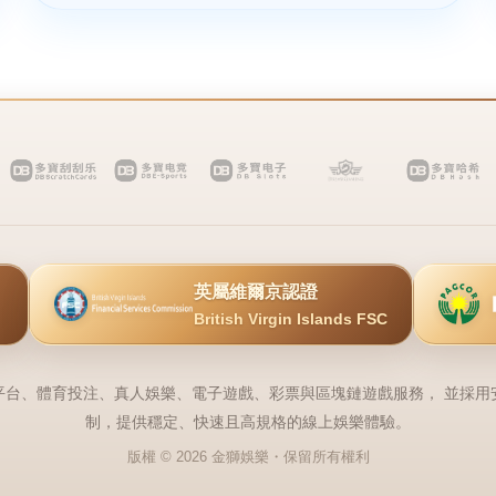
牌價值的堅持
NCE OF BRAND VALUE
提供公平安全真實的投注環境，
技術軟硬體畫面流暢，不卡頓，
日供萬場精彩賽事，覆蓋全球多
合法國際牌照認證，監督公司營