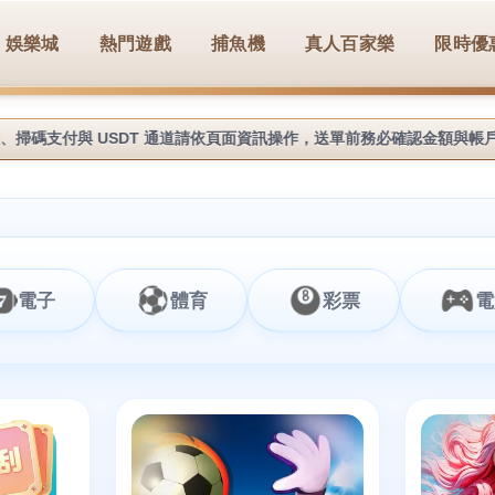
娛樂城優惠
娛樂城遊戲
APP下載
關於3A
直播/比分
關於3A娛樂城品牌
GOOD PRODUCTS THEMSELVES SPEAK LOUDER THAN ANYTHING
IF YOU REALLY WANT TO KNOW, LOOK IN THE 3A