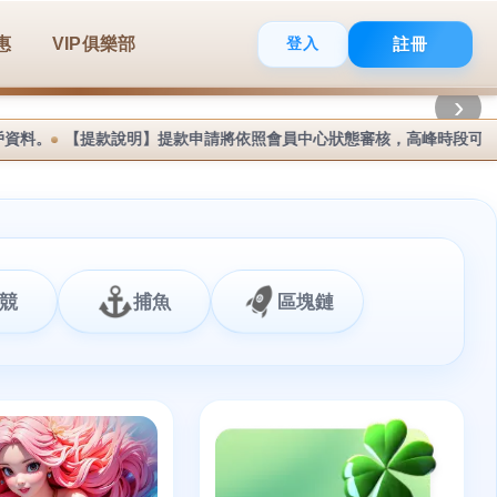
聯絡我們
註冊
登入