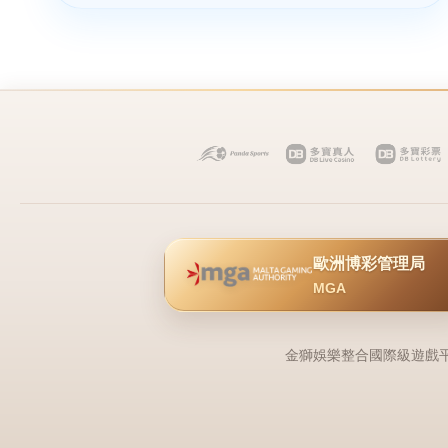
3A娛樂城 | 評價品
ABOUT TU CASINO ONLINE CASINO INSISTE