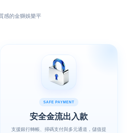
異的娛樂城市場，過去的成功經驗已經
我們勇於探索新的可能性。面對快速變
跨界突破，挑戰新的任務，以更敏捷的
致力於提供順暢、安全、公正、真實的
場中最佳的合作夥伴。我們希望每位玩
博弈娛樂品牌，並能夠參考好的娛樂城
。
領台灣博弈品牌走向亞洲地區，創新產