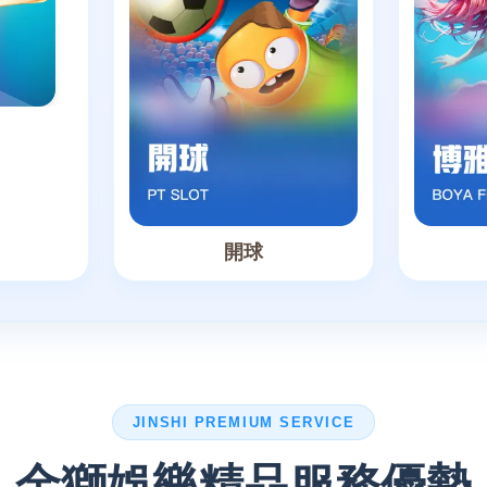
3A娛樂城
提供多種多元化的遊戲選擇，並提
持遊戲公正性，採用加密技術和嚴格的安全
了專門的APP服務，以解決手機用戶訪問
水平。
該品牌也與第三方金流合作，以處理存款和
任和肯定，致力於讓每位玩家都能享受遊戲