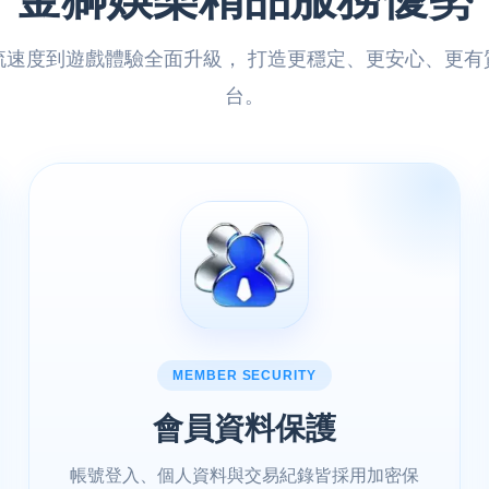
核心價值
樂平台之一，並在合作贊
在競爭激烈且科技日新月
無法複製，達成目標需要
化的環境，我們需要積極
業遊戲商和三方金流機
速度應對。
營上的便利，我們衷心感
支持和信任是我們成功的
以玩家需求為核心，我們
一個抗擊電信網絡詐騙的
技術，成為玩家在線上賭
家能找到適合自己的線上
評價網站，避免受到欺騙
及公平投注環境，海量
多元玩法，滿足大眾娛
以第一品牌，在未來引