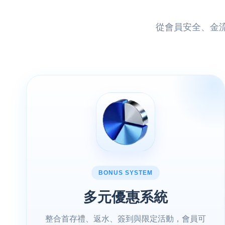
3A娛樂城 | 品牌故事
BRAND CORE VALUE
品牌目標
3A娛樂城已經成為市場上最佳的博弈娛
助和服務範圍上領先於同行。
在成立以來，我們要感謝所有合作的企
構，他們給予了3A娛樂城金融政策和經
謝所有的合作夥伴和每位玩家，你們的
基石。我們利用品牌的影響力，建立了
護城河，並承擔起社會的責任。
品牌核心價值提供完善反詐騙洗錢制度
體育等各種頂尖賽事，最佳賠率，創新