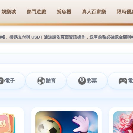
娛樂城優惠
娛樂城遊戲
APP下載
關於3A
直播/比分
關於3A娛樂城品牌
GOOD PRODUCTS THEMSELVES SPEAK LOUDER THAN ANYTHING
IF YOU REALLY WANT TO KNOW, LOOK IN THE 3A