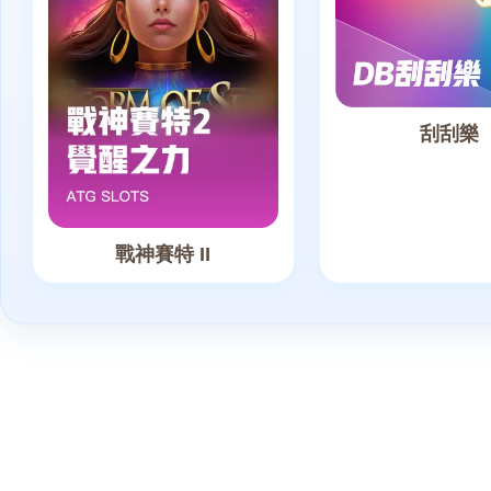
關於3A娛樂城
BRAND STORY INTRODUCTION