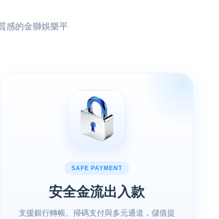
台灣彩券推出2026年新春刮刮樂
新品，獎項創新高！
28 1 月, 2026