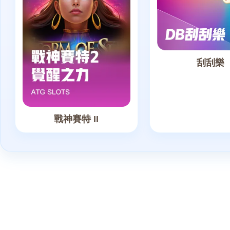
幸運號碼揭曉！3星彩第
114000056期開獎結果出爐
4 3 月, 2026