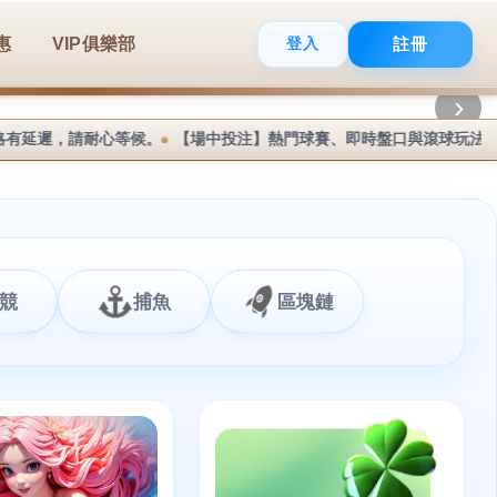
聯絡我們
註冊
登入