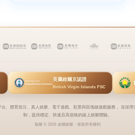
樂城是什麼
娛樂城APP下載
(BVI)認證
菲律賓(PAGCOR)監督競猜牌照