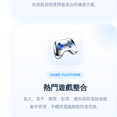
敗部復活 富仇金」活動，助玩家
逆轉勝！
21 1 月, 2026
娛樂城遊戲
娛
真人娛樂
博
體育賽事
娛