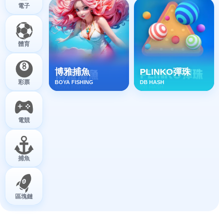
【SUPER體育投注系統商】SUPER體育運彩內容
介紹 | 3A娛樂城
5 2 月, 2026
SUPER體育是一家擁有菲律賓合法經營執照的系統商，該執照由
CEZA（菲律賓克拉克經濟特區管理局）頒發，代表著合法性、可靠
性、安全性和誠信度。在眾多線上娛樂城中，SUPER體育系統廣泛應
用，成為眾多熱愛體育的玩家首選的運彩平台。我們致力於提供高品質
的遊戲體驗，確保玩家能在安全可靠的環境中享受體育運彩的樂趣。
遊戲平台：SUPER體育
發表地區：台灣
遊戲人數：單人
遊戲類型：體育運彩
發行日期：2026
遊戲分級：適合18歲以上
代理廠商：
3A娛樂城
SUPER體育投注系統特色 |