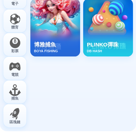
的樂趣，並放心無憂。
3A娛樂城 | 品牌故事
BRAND CORE VALUE
品牌目標
3A娛樂城已經成為市場上最佳的博弈娛樂平台之一，並在合作贊助
和服務範圍上領先於同行。
在成立以來，我們要感謝所有合作的企業遊戲商和三方金流機構，
他們給予了3A娛樂城金融政策和經營上的便利，我們衷心感謝所有
的合作夥伴和每位玩家，你們的支持和信任是我們成功的基石。我
們利用品牌的影響力，建立了一個抗擊電信網絡詐騙的護城河，並
承擔起社會的責任。
品牌核心價值提供完善反詐騙洗錢制度及公平投注環境，海量體
育等各種頂尖賽事，最佳賠率，創新多元玩法，滿足大眾娛樂需
求。
核心價值