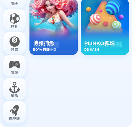
的樂趣，並放心無憂。
3A娛樂城 | 品牌故事
BRAND CORE VALUE
品牌目標
3A娛樂城已經成為市場上最佳的博弈娛樂平台之一，並在合作贊助
和服務範圍上領先於同行。
在成立以來，我們要感謝所有合作的企業遊戲商和三方金流機構，
他們給予了3A娛樂城金融政策和經營上的便利，我們衷心感謝所有
的合作夥伴和每位玩家，你們的支持和信任是我們成功的基石。我
們利用品牌的影響力，建立了一個抗擊電信網絡詐騙的護城河，並
承擔起社會的責任。
品牌核心價值提供完善反詐騙洗錢制度及公平投注環境，海量體
育等各種頂尖賽事，最佳賠率，創新多元玩法，滿足大眾娛樂需
求。
核心價值