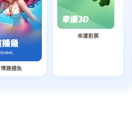
日本經典賽名單
波多黎各經典賽名單
古巴經典賽名單
最新文章
委內瑞拉經典賽名單
幸運號碼揭曉！3
韓國經典賽名單
星彩第
114000056期開
台灣經典賽名單
獎結果出爐
荷蘭經典賽名單
幸運號碼揭曉！3
墨西哥經典賽名單
星彩第
幸運號碼揭曉！3星彩第
114000050期開
獎結果出爐
114000031期開獎結果出
爐
台灣彩券推出
娛樂城心得感想：4個從
「鑽很大」與
網路推薦學到的寶貴娛樂
「招財貓」刮刮
城教訓！ | 3A娛樂城
樂 開春上元刮出
好運與財氣！
【金雞報喜老虎機】內容
介紹｜RSG電子｜熱門遊