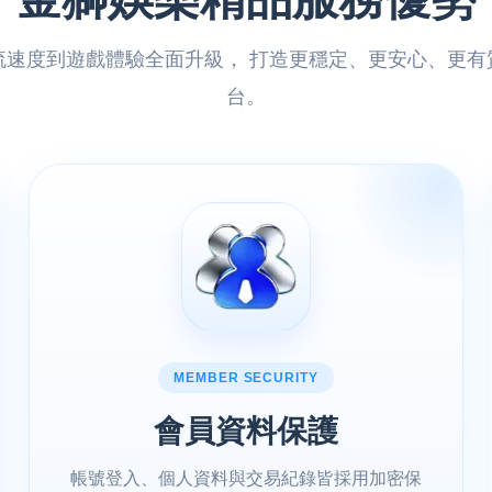
2026年舉行的世界盃棒球賽之後，成為世界上規模最大
 : 10大WBC參賽隊伍明星球員
MLB）、Néstor Cortes（洋基MLB）、Nathan Eovaldi（遊
d（落磯MLB）、Merrill Kelly（響尾蛇MLB）、Clayton
nce Lynn（白襪MLB）、Miles Mikolas（紅雀MLB）、
B）、Brady Singer（皇家MLB）、Dillon Tate（金鶯MLB）、
MLB）、Logan Webb（巨人MLB）、Devin Williams（釀酒人
o（大都會MLB）、Daniel Bard（落磯MLB）。
城人MLB）、Will Smith（道奇MLB）。
都會MLB）、Tim Anderson（白襪MLB）、Nolan
f McNeil（大都會MLB）、Trea Turner（道奇MLB）、Paul