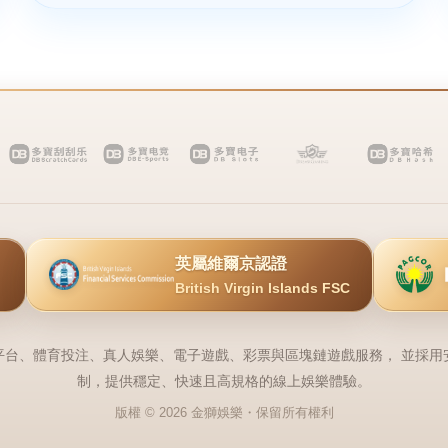
單
s（光芒MLB）。
MLB）、andy Alcantara（馬林魚MLB）、Felix
go Castillo（水手MLB）、Luis Castillo（水手MLB）、
z（費城人MLB）、Camilo Doval（巨人MLB）、Cristian
ael Montero（太空人MLB）、Gregory Soto（老虎
ez（太空人MLB）。
光芒MLB）、Gary Sanchez、Pedro Severino（釀酒人
酒人MLB）、Wander Franco（光芒MLB）、Vladimir
）、Manny Machado（教士MLB）、Ketel Marte（響尾蛇
（太空人MLB）。
dez（水手MLB）、Eloy Jimenez（白襪MLB）、Starling
io Rodriguez（水手MLB）、Juan Soto（教士MLB）。
員
野手主砲