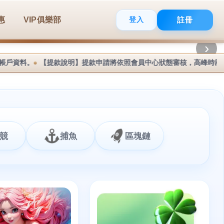
聯絡我們
註冊
登入
文章目錄
目錄
美國經典賽名單
多明尼加經典賽名單