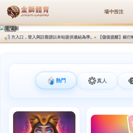
如何註冊 / 客服中
心
新手教學
娛樂城攻略