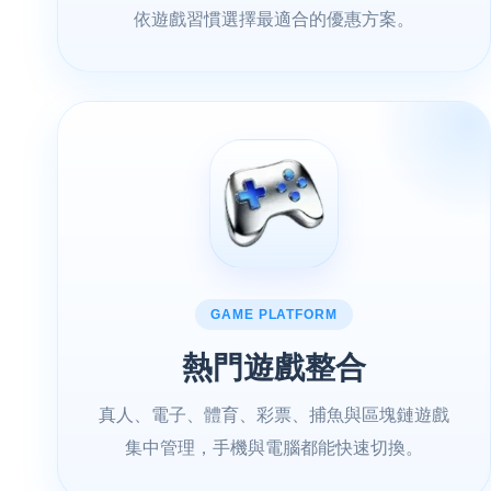
Goldschmidt（紅雀MLB）、
外野手：Mookie Betts（道
Mullins（金鶯MLB）、Mik
美國隊伍明星球員
Mookie Betts : MVP等級外野
Aaron Judge : 全壘打王賈吉
Trevor Story : 史多瑞因受傷無
Jeff McNeil : 麥尼爾綽號「
Pete Alonso : 全壘打王阿隆索
Paul Goldschmidt : 新科國聯
Nolan Arenado : 金手套艾瑞納多
Trea Turner : 游擊名將崔伊騰納
J.T. Realmuto : 史上身價最
Mike Trout : 隊長是「神鱒」卓