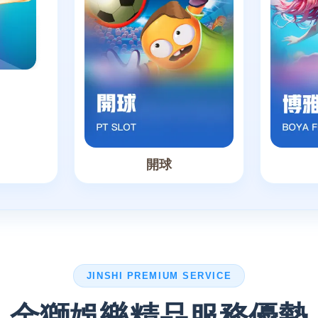
賽名單】10大參賽國家經典賽
名單 | 3A娛樂城
BC）即將在3月8日至3月21日舉行，這是第五屆世界棒
第二大的國際棒球賽事，共有20個國家參賽（2026
餘四隊通過資格賽晉級）。本篇將提供10支參賽隊伍的
定於2026年舉行的比賽因嚴重特殊傳染性肺炎疫情而