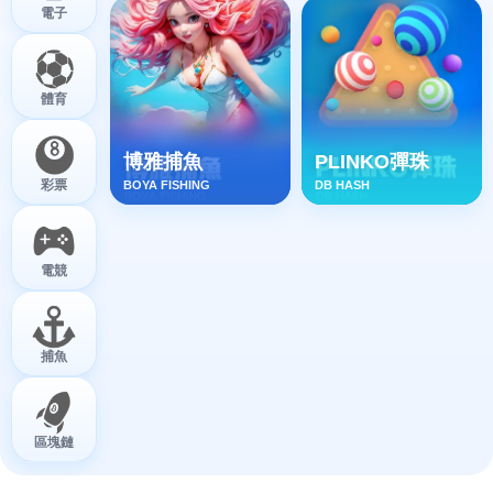
【2026世界棒球經典賽】賽程懶人包｜最新WBC
賽事表、投注、名單、直播 | 3A娛樂城
3 2 月, 2026
2026年第五屆世界棒球經典賽即將開始！台灣被分在A小組，分組賽將
於2026/03/08至2026/03/15進行，淘汰賽則在3/15-3/20舉行，冠軍賽
將於3/21舉行。各組前兩名將晉級8強複賽。你準備好和我們一起觀賞
這場世界棒球經典賽了嗎？更多詳情請參考BCR娛樂城的資訊！
WBC經典賽八強賽程表與比
分
|
3A娛樂城
日期
比賽地點
台灣時
晉級隊伍
比
間
分
3/15
東京巨蛋
18:00
澳洲 vs. 古巴
3:4
3/16
東京巨蛋
18:00
義大利 vs. 日本
3:9
3/18
馬林魚球
07:00
波多黎各 vs. 墨
4:5