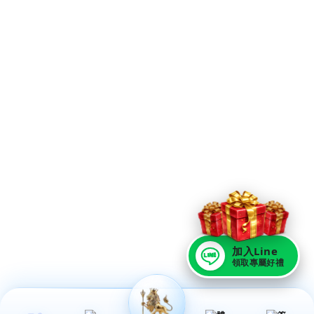
娛樂城認證執照
馬爾他牌照(MGA)
英屬維爾京群島
菲律賓(PAGCOR)監督
競猜牌照
認證
(BVI)認證
APP下載
© All rights Reserved
3A娛樂城
. by
喬威SEO網頁設計
加入Line
領取專屬好禮