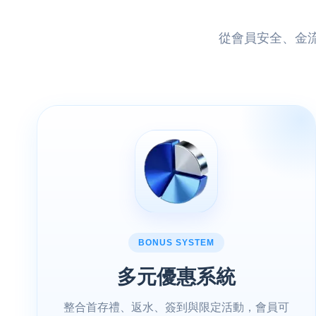
遊戲廠商：RSG皇家電子
最高倍數：76800倍
返還率：96.7%
獎金方式：全盤倍數、隨選
免費遊戲：旋轉觸發+直接
聚寶財神老虎機的
在旋轉期間，第2、3、4和5轉
贏分被消除，它們將被轉換成帶有
個百搭符號，百搭符號的數量取
聚寶