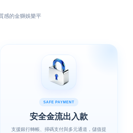
幸運號碼揭曉！3星彩第
3A娛樂城『好運
114000056期開獎結果出爐
轉轉樂』開跑！
天天抽獎金，5倍
幸運號碼揭曉！3星彩第
流水即可提領！
114000050期開獎結果出爐
台灣彩券推出「鑽很大」
最新文章
與「招財貓」刮刮樂 開春
上元刮出好運與財氣！
文章
3A娛樂城『好運轉轉樂』
幸運號碼揭曉！3星彩第
開跑！天天抽獎金，5倍
114000056期開獎結果出
流水即可提領！
爐
幸運號碼揭曉！3星彩第
114000050期開獎結果出
爐
台灣彩券推出「鑽很大」
與「招財貓」刮刮樂 開春
上元刮出好運與財氣！
3A娛樂城『好運轉轉樂』
開跑！天天抽獎金，5倍流