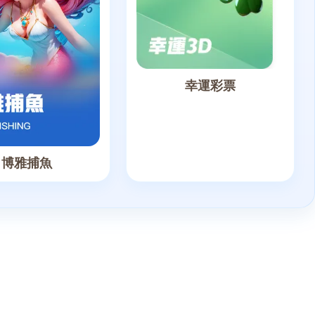
隊世界盃分析，誰是今年的
冠軍？ | 3A娛樂城
最新文章
【老虎機比較】線上老虎機
vs 實體老虎機｜評估線上
幸運號碼揭曉！3
娛樂城和實體遊藝場的優勢
星彩第
和選擇因素
114000056期開
獎結果出爐
【麻將發了老虎機】1024
條賠付線，最多中獎組合！
幸運號碼揭曉！3
｜RSG皇家電子 | 3A娛樂城
星彩第
幸運號碼揭曉！3星彩第
114000050期開
獎結果出爐
114000056期開獎結果出爐
幸運號碼揭曉！3星彩第
台灣彩券推出
114000050期開獎結果出爐
「鑽很大」與
台灣彩券推出「鑽很大」與
「招財貓」刮刮
樂 開春上元刮出
「招財貓」刮刮樂 開春上
好運與財氣！
元刮出好運與財氣！