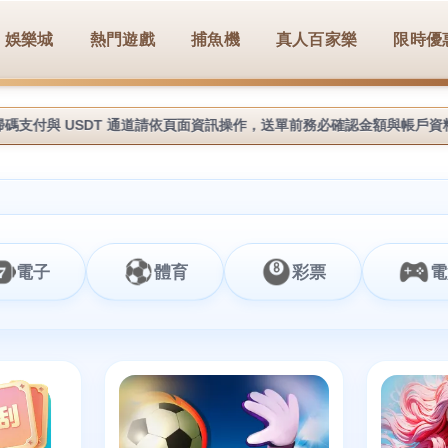
娛樂城優惠
娛樂城遊戲
APP下載
關於3A
直播/比分