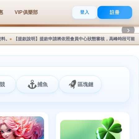
聯絡我們
註冊
登入