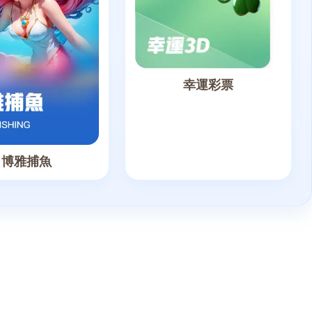
供全天候的24小時會員服務。該品牌致力於保
管理系統，以確保玩家的資金安全。同時提供
網頁的問題，並確保平台的穩定性達到行業最佳
提款事務，確保資金安全性，並贏得玩家的信
的樂趣，並放心無憂。