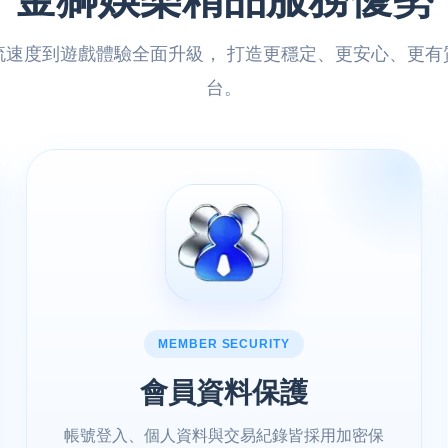
核心價值
樂平台之一，並在合作贊
在競爭激烈且科技日新月
無法複製，達成目標需要
化的環境，我們需要積極
業遊戲商和三方金流機
速度應對。
營上的便利，我們衷心感
支持和信任是我們成功的
以玩家需求為核心，我們
一個抗擊電信網絡詐騙的
技術，成為玩家在線上賭
家能找到適合自己的線上
評價網站，避免受到欺騙
及公平投注環境，海量
多元玩法，滿足大眾娛
以第一品牌，在未來引