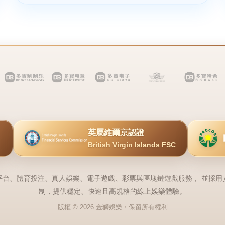
牌價值的堅持
NCE OF BRAND VALUE
提供公平安全真實的投注環境，
技術軟硬體畫面流暢，不卡頓，
日供萬場精彩賽事，覆蓋全球多
合法國際牌照認證，監督公司營