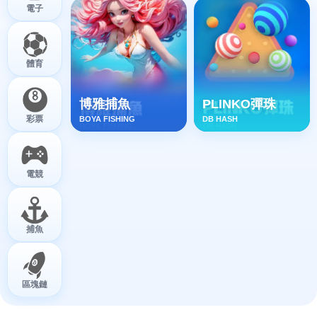
信用版娛樂城
詐騙娛樂城
在台灣想要在線上賭博，娛樂城眾多，怎麼選擇是一個問題。參雜
合法嗎? 安全嗎? 正規嗎? 是黑網嗎? 等等各種問題。
線上賭場在台灣合法嗎? 答案是:【不合法】，這點想必有經驗的娛
樂城老手都知道。連實體賭博只要出現金錢交易那也是不合法，但
線上賭場不一樣，只要它機房設在國外，幾乎可以安心遊玩，不用
擔心合法性的問題。與其擔心合法問題，遊玩時更應該注意的是正
不正規(否正派經營)，因為它關係到我們的錢財拿不拿的到。遇到不
正規的線上賭場，那豈不跟被詐騙沒兩樣? 哭爹喊媽都沒人理你，因
為你會默默地被封鎖，找不到人，等不到消息。但這些問題在
3A娛
樂城
是不會出現的。