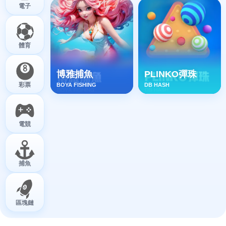
【PM捕魚機遊戲】PM亞博捕魚系統商詳細內容
介紹 | 3A娛樂城
15 5 月, 2026
PM電子是OB集團全球視野的高街遊戲品牌，擁有18個特色品牌。以自
主品牌原創為宗旨，致力於打造精品機遊戲，包括傳統捕魚、捕魚王遊
戲和老虎機遊戲等。
遊戲平台：PM捕魚機
發表地區：中國大陸
遊戲人數：多人對戰
遊戲類型：捕魚遊戲
發行日期：2026
遊戲分級：適合18歲以上
代理廠商：
3A娛樂城
PM捕魚遊戲機台 – 歡樂捕魚