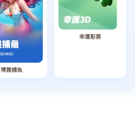
台灣彩券推出「鑽很大」與「招財
貓」刮刮樂 開春上元刮出好運與
財氣！
18 2 月, 2026
尚無留言