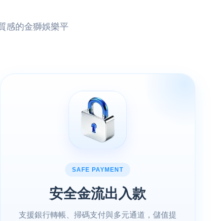
台灣彩券推出2026年新春刮刮樂
新品，獎項創新高！
28 1 月, 2026
尚無留言