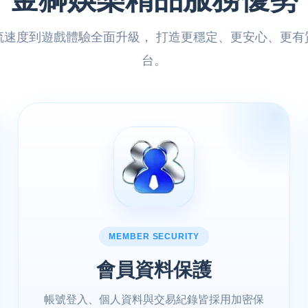
幸運號碼揭曉！3星彩第
114000031期開獎結果出爐
4 2 月, 2026
尚無留言
閱讀更多