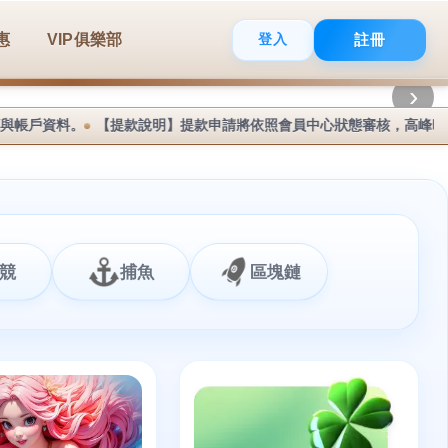
聯絡我們
註冊
登入