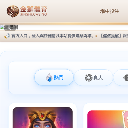
如何註冊 / 客服中
心
新手教學
娛樂城攻略
娛樂城評價
evaluate