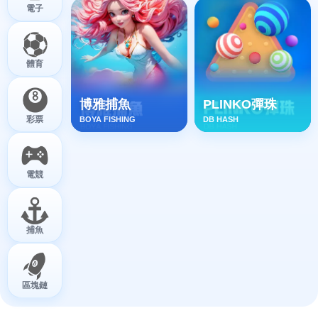
【OB亞博電子遊戲介紹】探索OB電子老虎機系
統的精彩內容！ | 3A娛樂城
20 1 月, 2026
OB電子遊戲以全球視野為立足點，推出一系列高品質的遊戲品牌。我們
以自主原創為核心，追求精品遊戲的研發，並以3D美術呈現的精益求
精，以創新獨特的多樣玩法，為世界各地的玩家提供優質的互聯網娛樂
產品和服務
遊戲平台：OB電子遊戲
發表地區：中國大陸
遊戲人數：單人
遊戲類型：電子老虎機
發行日期：2026
遊戲分級：適合18歲以上
代理廠商：
3A娛樂城
OB電子老虎機品牌優勢 |
3A
娛樂城