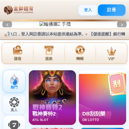
登入
報名