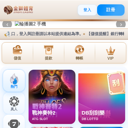
登入
報名
娛樂城優惠
Entertainment City discount