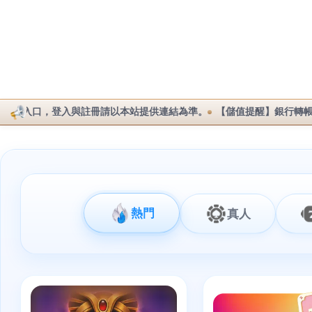
在
3A娛樂城
中，北京賽車PK10是一款熱門的
BINGO。北京賽車PK10具有高度的娛樂性
過預測賽車名次來進行投注，同時還可以透過
刺激緊張的遊戲樂趣，是娛樂的首選遊戲。
立即遊玩