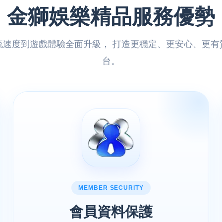
餘情況視為不中獎。 例：投注車號6、7為冠軍，開獎結果
9 為單， 2、4、6、8、10為雙， 0、1、2、3、4為小
投注大小結果為贏，單雙結果為輸。
」、「第2名vs第9名」、「第3名vs第8名」、「第4名v
碼，順序不限。