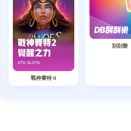
北京賽車​​玩法介紹
GAME INTRODUCTION
3A娛樂城
的北京賽車PK10遊戲擁
法，以小搏大。冠亞軍的合植預測，
一、北京賽車玩法