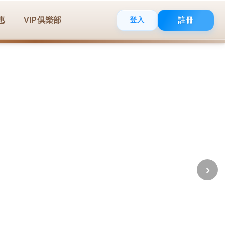
聯絡我們
註冊
登入