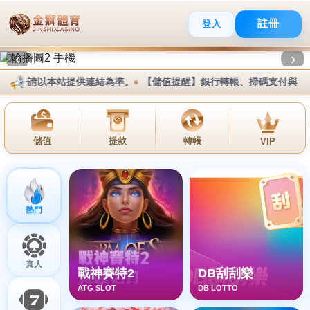
登入
報名