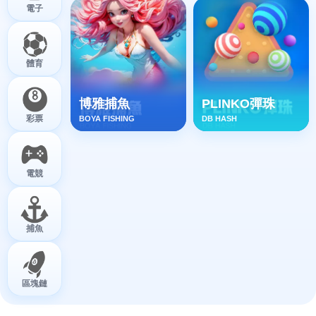
WM真人百家樂系統：多重遊戲體驗，帶你玩轉
真人娛樂！ | 3A娛樂城
13 1 月, 2026
ＷＭ真人百家樂是一個不容錯過的選擇，對於喜歡在博弈網站上尋求刺
激與樂趣的撲克牌玩家。除了百家樂，ＷＭ真人系統還提供了輪盤、龍
虎、骰寶、色碟等多種遊戲供玩家選擇。在這裡，您將與各國美女荷官
共享博弈的樂趣，同時也有機會賺取豐厚獎金。本文將介紹ＷＭ真人百
家樂的遊戲種類、玩法以及相關策略。
ＷＭ真人百家樂的遊戲種類 |
3A娛樂城
真人百家樂
百家樂是一種撲克牌遊戲，被廣泛應用於賭場，源於義大利並
在十五世紀傳入法國，後來在十九世紀風靡於英法等地區。如
今，百家樂仍然是世界各地賭場中最受歡迎的撲克牌玩法之
一。