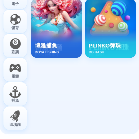
3A娛樂城了解到現代人對手機的依賴性和需求，因此我們開發
了娛樂城的手機應用程序，讓玩家可以隨時隨地享受娛樂服
務。透過3A娛樂城的手機應用程序，您可以方便地訪問我們的
遊戲平台，享受優質的娛樂體驗。無論您身在何處，只需一部
手機，您就可以享受到豐富多樣的遊戲選擇和便捷的服務。
安裝下載 APP一分鐘教學
Online gambling APP download tutorial
網頁版玩的不順手?娛樂城有APP可以下載使用，安裝過程
簡單一分鐘搞定 ! 下面小編幫你整理IOS版及安卓版步驟
與詳情，一分鐘交會你安裝下載線上賭博APP，輕鬆暢遊娛
樂城