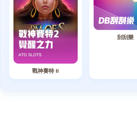
幸運號碼揭曉！3
結果出爐
4 3 月, 2026
台灣熱門的電腦型彩券——3
114000056期）開獎號碼已
3星彩第11400