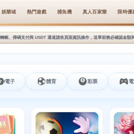
娛樂城優惠
娛樂城遊戲
APP下載
關於3A
直播/比分