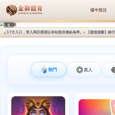
如何註冊 / 客服中
心
新手教學
娛樂城攻略