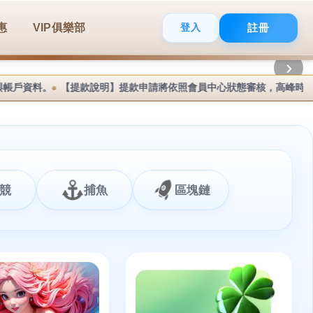
聯絡我們
註冊
登入
文章目錄
目錄
本期銷售與獎金總額
本期中獎注數與獎金分配