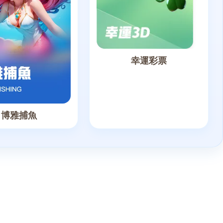
近期3星彩中獎號碼參考
台灣彩券推出2026年新春
刮刮樂新品，獎項創新高！
最新文章
新玩法登場！博雅棋牌上
幸運號碼揭曉！3
市，21點、麻將、龍虎鬥
星彩第
三款熱門遊戲一次滿足！ |
114000056期開
3A娛樂城
獎結果出爐
台灣彩券推出「鑽很大」與
「招財貓」刮刮樂 開春上
幸運號碼揭曉！3
星彩第
元刮出好運與財氣！
114000050期開
幸運號碼揭曉！3星彩第
獎結果出爐
114000056期開獎結果出爐
幸運號碼揭曉！3星彩第
台灣彩券推出
「鑽很大」與
114000050期開獎結果出爐
「招財貓」刮刮
台灣彩券推出「鑽很大」與
樂 開春上元刮出
好運與財氣！
「招財貓」刮刮樂 開春上
元刮出好運與財氣！